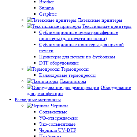
Brother
Summa
Graphtec
Латексные принтеры
Текстильные принтеры
Сублимационные термотрансферные
принтеры (для печати по ткани)
Сублимационные принтеры для прямой
печати
Принтеры для печати по футболкам
DTF оборудование
Термопрессы
Каландровые термопрессы
Ламинаторы
Оборудование
для дезинфекции
Расходные материалы
Чернила
Сольвентные
УФ-отверждаемые
Эко-сольвентные
Чернила UV-DTF
Праймеры