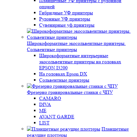
Планшетные УФ принтеры с рулонной
опцией
Гибридные УФ принтеры
Рулонные УФ принтеры
Сувенирные уф принтеры
Широкоформатные экосольвентные принтеры.
Сольвентные принтеры
Широкоформатные интерьерные
экосольвентные принтеры на головках
EPSON I3200
На головках Epson DX
Сольвентные принтеры
Фрезерно гравировальные станки с ЧПУ
CAMARO
DIVA
ME
AVANT GARDE
LIST
Планшетные
режущие плоттеры