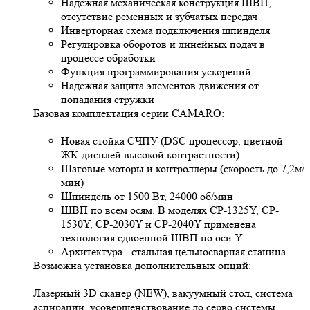
Надежная механическая конструкция ШВП,
отсутствие ременных и зубчатых передач
Инверторная схема подключения шпинделя
Регулировка оборотов и линейных подач в
процессе обработки
Функция программирования ускорений
Надежная защита элементов движения от
попадания стружки
Базовая комплектация серии CAMARO:
Новая стойка СЧПУ (DSC процессор, цветной
ЖК-дисплей высокой контрастности)
Шаговые моторы и контроллеры (скорость до 7,2м/
мин)
Шпиндель от 1500 Вт, 24000 об/мин
ШВП по всем осям. В моделях CP-1325Y, CP-
1530Y, CP-2030Y и СР-2040Y применена
технология сдвоенной ШВП по оси Y.
Архитектура - стальная цельносварная станина
Возможна установка дополнительных опций:
Лазерный 3D сканер (NEW), вакуумный стол, система
аспирации, усовершенствование до серво системы,