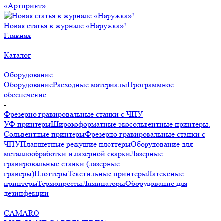
«Артпринт»
Новая статья в журнале «Наружка»!
Главная
-
Каталог
-
Оборудование
Оборудование
Расходные материалы
Программное
обеспечение
-
Фрезерно гравировальные станки с ЧПУ
УФ принтеры
Широкоформатные экосольвентные принтеры.
Сольвентные принтеры
Фрезерно гравировальные станки с
ЧПУ
Планшетные режущие плоттеры
Оборудование для
металлообработки и лазерной сварки
Лазерные
гравировальные станки (лазерные
граверы)
Плоттеры
Текстильные принтеры
Латексные
принтеры
Термопрессы
Ламинаторы
Оборудование для
дезинфекции
-
CAMARO