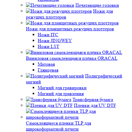
Печатающие головки
Ножи для
режущих плоттеров
Ножи для планшетных режущих плоттеров
Ножи ITC
Ножи JINGWEY
Ножи LST
Виниловая самоклеющаяся плёнка ORACAL
Матовая
Глянцевая
Полиграфический
магний
Магний для гравировки
Магний для травления
Трансферная бумага
Пленки для UV DTF
Самоклеящиеся пленки TLP для
широкоформатной печати