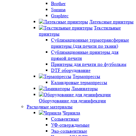
Brother
Summa
Graphtec
Латексные принтеры
Текстильные
принтеры
Сублимационные термотрансферные
принтеры (для печати по ткани)
Сублимационные принтеры для
прямой печати
Принтеры для печати по футболкам
DTF оборудование
Термопрессы
Каландровые термопрессы
Ламинаторы
Оборудование для дезинфекции
Расходные материалы
Чернила
Сольвентные
УФ-отверждаемые
Эко-сольвентные