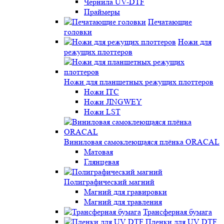
Чернила UV-DTF
Праймеры
Печатающие
головки
Ножи для
режущих плоттеров
Ножи для планшетных режущих плоттеров
Ножи ITC
Ножи JINGWEY
Ножи LST
Виниловая самоклеющаяся плёнка ORACAL
Матовая
Глянцевая
Полиграфический магний
Магний для гравировки
Магний для травления
Трансферная бумага
Пленки для UV DTF