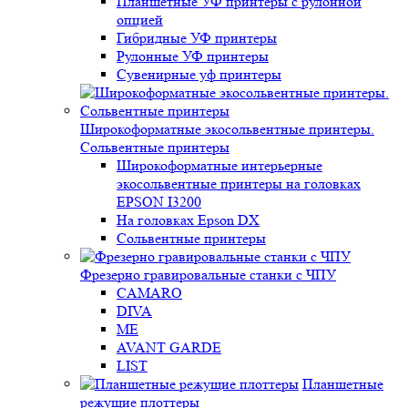
Планшетные УФ принтеры с рулонной
опцией
Гибридные УФ принтеры
Рулонные УФ принтеры
Сувенирные уф принтеры
Широкоформатные экосольвентные принтеры.
Сольвентные принтеры
Широкоформатные интерьерные
экосольвентные принтеры на головках
EPSON I3200
На головках Epson DX
Сольвентные принтеры
Фрезерно гравировальные станки с ЧПУ
CAMARO
DIVA
ME
AVANT GARDE
LIST
Планшетные
режущие плоттеры