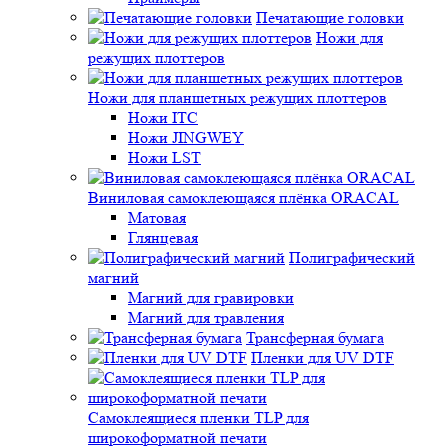
Печатающие головки
Ножи для
режущих плоттеров
Ножи для планшетных режущих плоттеров
Ножи ITC
Ножи JINGWEY
Ножи LST
Виниловая самоклеющаяся плёнка ORACAL
Матовая
Глянцевая
Полиграфический
магний
Магний для гравировки
Магний для травления
Трансферная бумага
Пленки для UV DTF
Самоклеящиеся пленки TLP для
широкоформатной печати