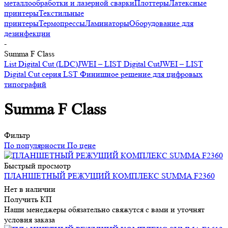
металлообработки и лазерной сварки
Плоттеры
Латексные
принтеры
Текстильные
принтеры
Термопрессы
Ламинаторы
Оборудование для
дезинфекции
-
Summa F Class
List Digital Cut (LDC)
JWEI – LIST Digital Cut
JWEI – LIST
Digital Cut серия LST Финишное решение для цифровых
типографий
Summa F Class
Фильтр
По популярности
По цене
Быстрый просмотр
ПЛАНШЕТНЫЙ РЕЖУЩИЙ КОМПЛЕКС SUMMA F2360
Нет в наличии
Получить КП
Наши менеджеры обязательно свяжутся с вами и уточнят
условия заказа