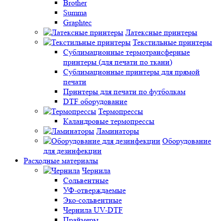
Brother
Summa
Graphtec
Латексные принтеры
Текстильные принтеры
Сублимационные термотрансферные
принтеры (для печати по ткани)
Сублимационные принтеры для прямой
печати
Принтеры для печати по футболкам
DTF оборудование
Термопрессы
Каландровые термопрессы
Ламинаторы
Оборудование
для дезинфекции
Расходные материалы
Чернила
Сольвентные
УФ-отверждаемые
Эко-сольвентные
Чернила UV-DTF
Праймеры