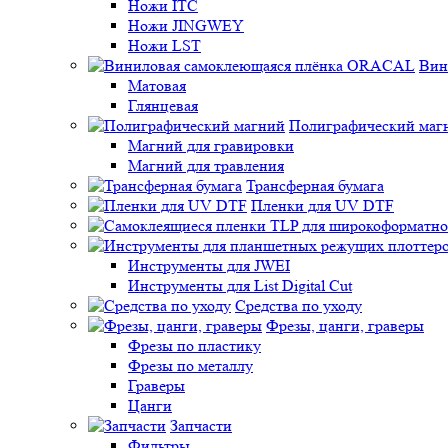
Ножи ITC
Ножи JINGWEY
Ножи LST
Вин
Матовая
Глянцевая
Полиграфический маг
Магний для гравировки
Магний для травления
Трансферная бумага
Пленки для UV DTF
Инструменты для JWEI
Инструменты для List Digital Cut
Средства по уходу
Фрезы, цанги, граверы
Фрезы по пластику
Фрезы по металлу
Граверы
Цанги
Запчасти
Фильтры