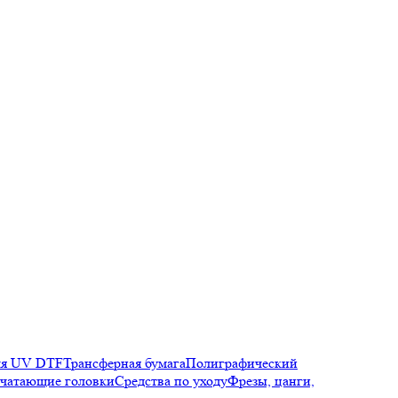
ля UV DTF
Трансферная бумага
Полиграфический
чатающие головки
Средства по уходу
Фрезы, цанги,