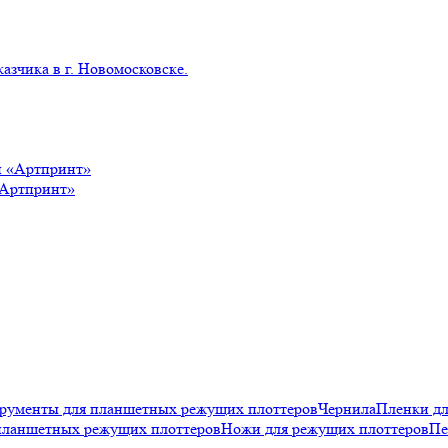
азчика в г. Новомосковске.
«Артпринт»
рументы для планшетных режущих плоттеров
Чернила
Пленки д
планшетных режущих плоттеров
Ножи для режущих плоттеров
Пе