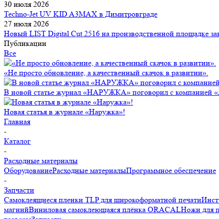
30 июля 2026
Techno-Jet UV KID A3MAX в Димитровграде
27 июля 2026
Новый LIST Digital Cut 2516 на производственной площадке зак
Публикации
Все
«Не просто обновление, а качественный скачок в развитии».
В новой статье журнал «НАРУЖКА» поговорил с компанией 
Новая статья в журнале «Наружка»!
Главная
-
Каталог
-
Расходные материалы
Оборудование
Расходные материалы
Программное обеспечение
-
Запчасти
Самоклеящиеся пленки TLP для широкоформатной печати
Инст
магний
Виниловая самоклеющаяся плёнка ORACAL
Ножи для 