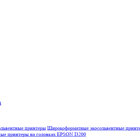
й
Широкоформатные экосольвентные принт
ые принтеры на головках EPSON I3200