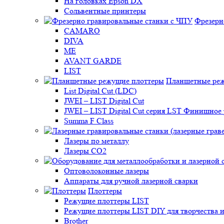
На головках Epson DX
Сольвентные принтеры
Фрезерн
CAMARO
DIVA
ME
AVANT GARDE
LIST
Планшетные ре
List Digital Cut (LDC)
JWEI – LIST Digital Cut
JWEI – LIST Digital Cut серия LST Финишно
Summa F Class
Лазеры по металлу
Лазеры CO2
Оптоволоконные лазеры
Аппараты для ручной лазерной сварки
Плоттеры
Режущие плоттеры LIST
Режущие плоттеры LIST DIY для творчества и
Brother