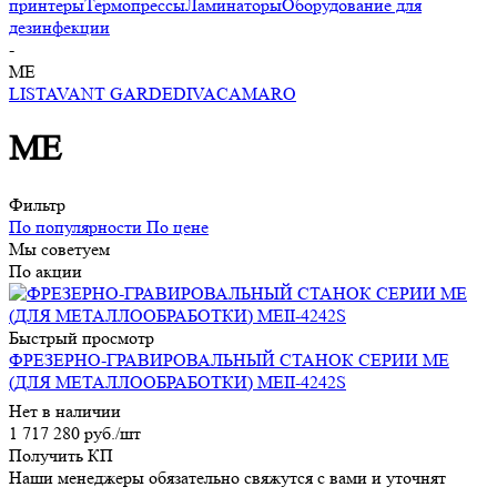
принтеры
Термопрессы
Ламинаторы
Оборудование для
дезинфекции
-
ME
LIST
AVANT GARDE
DIVA
CAMARO
ME
Фильтр
По популярности
По цене
Мы советуем
По акции
Быстрый просмотр
ФРЕЗЕРНО-ГРАВИРОВАЛЬНЫЙ СТАНОК СЕРИИ МЕ
(ДЛЯ МЕТАЛЛООБРАБОТКИ) MEII-4242S
Нет в наличии
1 717 280
руб.
/шт
Получить КП
Наши менеджеры обязательно свяжутся с вами и уточнят