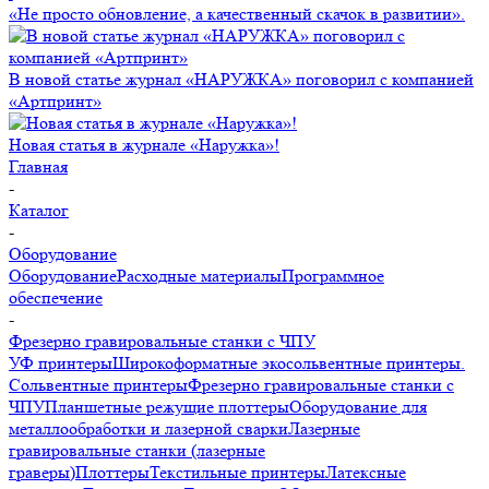
«Не просто обновление, а качественный скачок в развитии».
В новой статье журнал «НАРУЖКА» поговорил с компанией
«Артпринт»
Новая статья в журнале «Наружка»!
Главная
-
Каталог
-
Оборудование
Оборудование
Расходные материалы
Программное
обеспечение
-
Фрезерно гравировальные станки с ЧПУ
УФ принтеры
Широкоформатные экосольвентные принтеры.
Сольвентные принтеры
Фрезерно гравировальные станки с
ЧПУ
Планшетные режущие плоттеры
Оборудование для
металлообработки и лазерной сварки
Лазерные
гравировальные станки (лазерные
граверы)
Плоттеры
Текстильные принтеры
Латексные