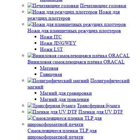
Печатающие головки
Ножи для
режущих плоттеров
Ножи для планшетных режущих плоттеров
Ножи ITC
Ножи JINGWEY
Ножи LST
Виниловая самоклеющаяся плёнка ORACAL
Матовая
Глянцевая
Полиграфический
магний
Магний для гравировки
Магний для травления
Трансферная бумага
Пленки для UV DTF
Самоклеящиеся пленки TLP для
широкоформатной печати