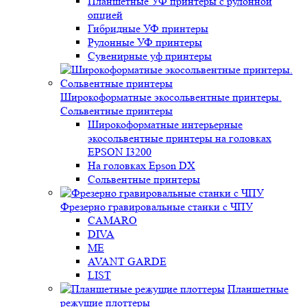
Планшетные УФ принтеры с рулонной
опцией
Гибридные УФ принтеры
Рулонные УФ принтеры
Сувенирные уф принтеры
Широкоформатные экосольвентные принтеры.
Сольвентные принтеры
Широкоформатные интерьерные
экосольвентные принтеры на головках
EPSON I3200
На головках Epson DX
Сольвентные принтеры
Фрезерно гравировальные станки с ЧПУ
CAMARO
DIVA
ME
AVANT GARDE
LIST
Планшетные
режущие плоттеры