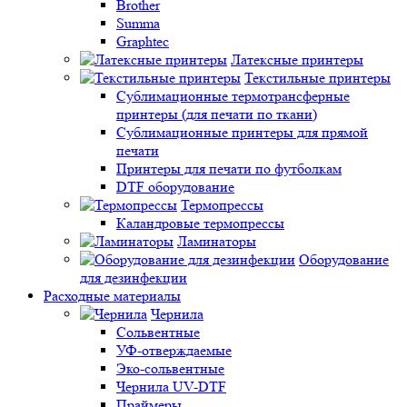
Brother
Summa
Graphtec
Латексные принтеры
Текстильные принтеры
Сублимационные термотрансферные
принтеры (для печати по ткани)
Сублимационные принтеры для прямой
печати
Принтеры для печати по футболкам
DTF оборудование
Термопрессы
Каландровые термопрессы
Ламинаторы
Оборудование
для дезинфекции
Расходные материалы
Чернила
Сольвентные
УФ-отверждаемые
Эко-сольвентные
Чернила UV-DTF
Праймеры