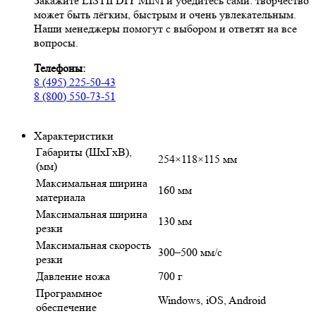
Закажите LISTII DIY MINI и убедитесь сами: творчество
может быть лёгким, быстрым и очень увлекательным.
Наши менеджеры помогут с выбором и ответят на все
вопросы.
Телефоны:
8 (495) 225-50-43
8 (800) 550-73-51
Характеристики
Габариты (ШхГхВ),
254×118×115 мм
(мм)
Максимальная ширина
160 мм
материала
Максимальная ширина
130 мм
резки
Максимальная скорость
300–500 мм/с
резки
Давление ножа
700 г
Программное
Windows, iOS, Android
обеспечение