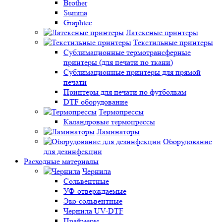
Brother
Summa
Graphtec
Латексные принтеры
Текстильные принтеры
Сублимационные термотрансферные
принтеры (для печати по ткани)
Сублимационные принтеры для прямой
печати
Принтеры для печати по футболкам
DTF оборудование
Термопрессы
Каландровые термопрессы
Ламинаторы
Оборудование
для дезинфекции
Расходные материалы
Чернила
Сольвентные
УФ-отверждаемые
Эко-сольвентные
Чернила UV-DTF
Праймеры