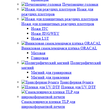
Печатающие головки
Ножи для
режущих плоттеров
Ножи для планшетных режущих плоттеров
Ножи ITC
Ножи JINGWEY
Ножи LST
Виниловая самоклеющаяся плёнка ORACAL
Матовая
Глянцевая
Полиграфический
магний
Магний для гравировки
Магний для травления
Трансферная бумага
Пленки для UV DTF
Самоклеящиеся пленки TLP для
широкоформатной печати