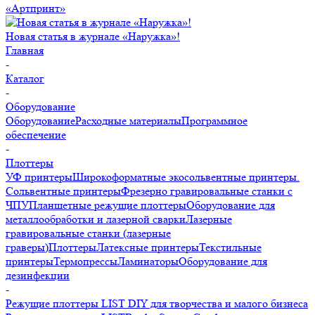
«Артпринт»
Новая статья в журнале «Наружка»!
Главная
-
Каталог
-
Оборудование
Оборудование
Расходные материалы
Программное
обеспечение
-
Плоттеры
УФ принтеры
Широкоформатные экосольвентные принтеры.
Сольвентные принтеры
Фрезерно гравировальные станки с
ЧПУ
Планшетные режущие плоттеры
Оборудование для
металлообработки и лазерной сварки
Лазерные
гравировальные станки (лазерные
граверы)
Плоттеры
Латексные принтеры
Текстильные
принтеры
Термопрессы
Ламинаторы
Оборудование для
дезинфекции
-
Режущие плоттеры LIST DIY для творчества и малого бизнеса