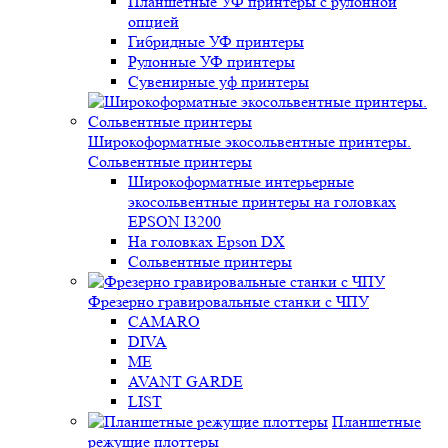
Планшетные УФ принтеры с рулонной
опцией
Гибридные УФ принтеры
Рулонные УФ принтеры
Сувенирные уф принтеры
Широкоформатные экосольвентные принтеры.
Сольвентные принтеры
Широкоформатные интерьерные
экосольвентные принтеры на головках
EPSON I3200
На головках Epson DX
Сольвентные принтеры
Фрезерно гравировальные станки с ЧПУ
CAMARO
DIVA
ME
AVANT GARDE
LIST
Планшетные
режущие плоттеры