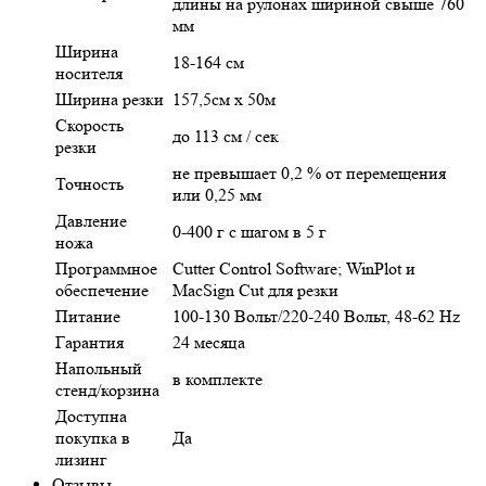
длины на рулонах шириной свыше 760
мм
Ширина
18-164 см
носителя
Ширина резки
157,5см х 50м
Скорость
до 113 см / сек
резки
не превышает 0,2 % от перемещения
Точность
или 0,25 мм
Давление
0-400 г с шагом в 5 г
ножа
Программное
Cutter Control Software; WinPlot и
обеспечение
MacSign Cut для резки
Питание
100-130 Вольт/220-240 Вольт, 48-62 Hz
Гарантия
24 месяца
Напольный
в комплекте
стенд/корзина
Доступна
покупка в
Да
лизинг
Отзывы