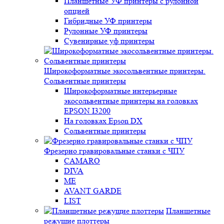
Планшетные УФ принтеры с рулонной
опцией
Гибридные УФ принтеры
Рулонные УФ принтеры
Сувенирные уф принтеры
Широкоформатные экосольвентные принтеры.
Сольвентные принтеры
Широкоформатные интерьерные
экосольвентные принтеры на головках
EPSON I3200
На головках Epson DX
Сольвентные принтеры
Фрезерно гравировальные станки с ЧПУ
CAMARO
DIVA
ME
AVANT GARDE
LIST
Планшетные
режущие плоттеры