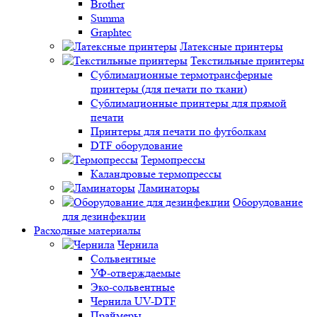
Brother
Summa
Graphtec
Латексные принтеры
Текстильные принтеры
Сублимационные термотрансферные
принтеры (для печати по ткани)
Сублимационные принтеры для прямой
печати
Принтеры для печати по футболкам
DTF оборудование
Термопрессы
Каландровые термопрессы
Ламинаторы
Оборудование
для дезинфекции
Расходные материалы
Чернила
Сольвентные
УФ-отверждаемые
Эко-сольвентные
Чернила UV-DTF
Праймеры