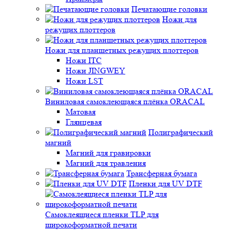
Печатающие головки
Ножи для
режущих плоттеров
Ножи для планшетных режущих плоттеров
Ножи ITC
Ножи JINGWEY
Ножи LST
Виниловая самоклеющаяся плёнка ORACAL
Матовая
Глянцевая
Полиграфический
магний
Магний для гравировки
Магний для травления
Трансферная бумага
Пленки для UV DTF
Самоклеящиеся пленки TLP для
широкоформатной печати