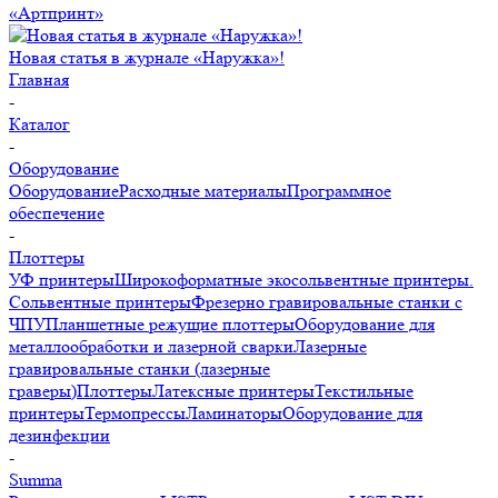
«Артпринт»
Новая статья в журнале «Наружка»!
Главная
-
Каталог
-
Оборудование
Оборудование
Расходные материалы
Программное
обеспечение
-
Плоттеры
УФ принтеры
Широкоформатные экосольвентные принтеры.
Сольвентные принтеры
Фрезерно гравировальные станки с
ЧПУ
Планшетные режущие плоттеры
Оборудование для
металлообработки и лазерной сварки
Лазерные
гравировальные станки (лазерные
граверы)
Плоттеры
Латексные принтеры
Текстильные
принтеры
Термопрессы
Ламинаторы
Оборудование для
дезинфекции
-
Summa