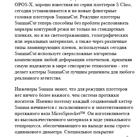
OPOS-X, хорошо известная по серии плоттеров S Class,
сегодня устанавливается и на новые флюгерные
головки плоттеров SummaCut. Режущие плоттеры
SummaCut теперь способны без проблем распознавать
маркеры контурной резки не только на стандартных
пленках, но и на светоотражающих, голографических
или зеркальных материалах, а также через различные
типы ламинирующих пленок, используемых сегодня.
SummaCut использует сверхсложные алгоритмы
компенсации любой деформации отпечатков, применяя
самую надежную в мире сенсорную технологию - это
делает каттеры SummaCut лучшим решением для любого
рекламного агентства.
Инженеры Summa знают, что для режущих плоттеров
нет ничего более важного, чем система протяжки
носителя. Именно поэтому каждый создаваемый каттер
Summa начинается с эксклюзивного и запатентованного
протяжного вала MicroSprocket™. Он изготавливается
из высококачественного материала в ходе уникального
техпроцесса, обеспечивающего на выходе валы строго
одинакового диаметра. Специальное покрытие