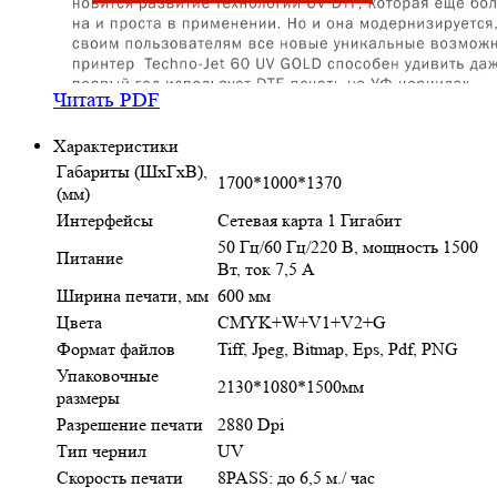
Читать PDF
Характеристики
Габариты (ШхГхВ),
1700*1000*1370
(мм)
Интерфейсы
Сетевая карта 1 Гигабит
50 Гц/60 Гц/220 В, мощность 1500
Питание
Вт, ток 7,5 А
Ширина печати, мм
600 мм
Цвета
CMYK+W+V1+V2+G
Формат файлов
Tiff, Jpeg, Bitmap, Eps, Pdf, PNG
Упаковочные
2130*1080*1500мм
размеры
Разрешение печати
2880 Dpi
Тип чернил
UV
Скорость печати
8PASS: до 6,5 м./ час