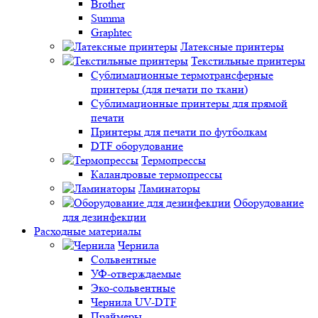
Brother
Summa
Graphtec
Латексные принтеры
Текстильные принтеры
Сублимационные термотрансферные
принтеры (для печати по ткани)
Сублимационные принтеры для прямой
печати
Принтеры для печати по футболкам
DTF оборудование
Термопрессы
Каландровые термопрессы
Ламинаторы
Оборудование
для дезинфекции
Расходные материалы
Чернила
Сольвентные
УФ-отверждаемые
Эко-сольвентные
Чернила UV-DTF
Праймеры