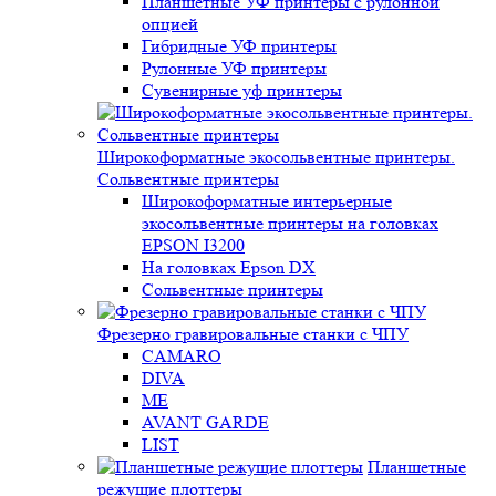
Планшетные УФ принтеры с рулонной
опцией
Гибридные УФ принтеры
Рулонные УФ принтеры
Сувенирные уф принтеры
Широкоформатные экосольвентные принтеры.
Сольвентные принтеры
Широкоформатные интерьерные
экосольвентные принтеры на головках
EPSON I3200
На головках Epson DX
Сольвентные принтеры
Фрезерно гравировальные станки с ЧПУ
CAMARO
DIVA
ME
AVANT GARDE
LIST
Планшетные
режущие плоттеры