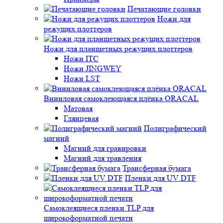
Печатающие головки
Ножи для
режущих плоттеров
Ножи для планшетных режущих плоттеров
Ножи ITC
Ножи JINGWEY
Ножи LST
Виниловая самоклеющаяся плёнка ORACAL
Матовая
Глянцевая
Полиграфический
магний
Магний для гравировки
Магний для травления
Трансферная бумага
Пленки для UV DTF
Самоклеящиеся пленки TLP для
широкоформатной печати