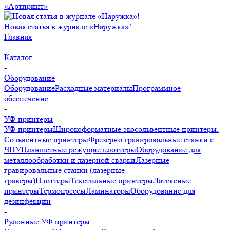
«Артпринт»
Новая статья в журнале «Наружка»!
Главная
-
Каталог
-
Оборудование
Оборудование
Расходные материалы
Программное
обеспечение
-
УФ принтеры
УФ принтеры
Широкоформатные экосольвентные принтеры.
Сольвентные принтеры
Фрезерно гравировальные станки с
ЧПУ
Планшетные режущие плоттеры
Оборудование для
металлообработки и лазерной сварки
Лазерные
гравировальные станки (лазерные
граверы)
Плоттеры
Текстильные принтеры
Латексные
принтеры
Термопрессы
Ламинаторы
Оборудование для
дезинфекции
-
Рулонные УФ принтеры