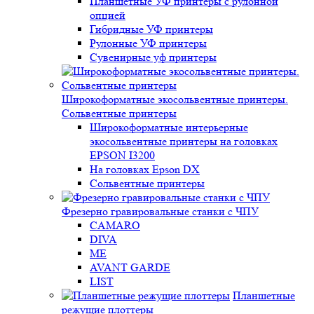
Планшетные УФ принтеры с рулонной
опцией
Гибридные УФ принтеры
Рулонные УФ принтеры
Сувенирные уф принтеры
Широкоформатные экосольвентные принтеры.
Сольвентные принтеры
Широкоформатные интерьерные
экосольвентные принтеры на головках
EPSON I3200
На головках Epson DX
Сольвентные принтеры
Фрезерно гравировальные станки с ЧПУ
CAMARO
DIVA
ME
AVANT GARDE
LIST
Планшетные
режущие плоттеры