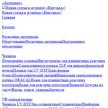
«Артпринт»
Новая статья в журнале «Наружка»!
Главная
-
Каталог
-
Расходные материалы
Оборудование
Расходные материалы
Программное
обеспечение
-
Чернила
Печатающие головки
Инструменты для планшетных режущих
плоттеров
Самоклеящиеся пленки TLP для широкоформатной
печати
Пленки для UV DTF
Трансферная
бумага
Полиграфический магний
Виниловая самоклеющаяся
плёнка ORACAL
Ножи для планшетных режущих
плоттеров
Ножи для режущих плоттеров
Чернила
Средства по
уходу
Фрезы, цанги, граверы
Запчасти
-
УФ-отверждаемые
Чернила UV-DTF
Эко-сольвентные
Сольвентные
Праймеры