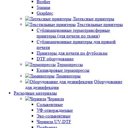
Brother
Summa
Graphtec
Латексные принтеры
Текстильные принтеры
Сублимационные термотрансферные
принтеры (для печати по ткани)
Сублимационные принтеры для прямой
печати
Принтеры для печати по футболкам
DTF оборудование
Термопрессы
Каландровые термопрессы
Ламинаторы
Оборудование
для дезинфекции
Расходные материалы
Чернила
Сольвентные
УФ-отверждаемые
Эко-сольвентные
Чернила UV-DTF
Праймеры