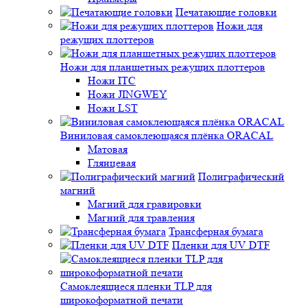
Печатающие головки
Ножи для
режущих плоттеров
Ножи для планшетных режущих плоттеров
Ножи ITC
Ножи JINGWEY
Ножи LST
Виниловая самоклеющаяся плёнка ORACAL
Матовая
Глянцевая
Полиграфический
магний
Магний для гравировки
Магний для травления
Трансферная бумага
Пленки для UV DTF
Самоклеящиеся пленки TLP для
широкоформатной печати