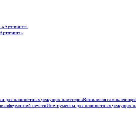
«Артпринт»
и для планшетных режущих плоттеров
Виниловая самоклеюща
рокоформатной печати
Инструменты для планшетных режущих п