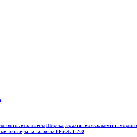
й
Широкоформатные экосольвентные принт
ые принтеры на головках EPSON I3200