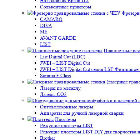
На головках Epson DX
Сольвентные принтеры
Фрезерн
CAMARO
DIVA
ME
AVANT GARDE
LIST
Планшетные ре
List Digital Cut (LDC)
JWEI – LIST Digital Cut
JWEI – LIST Digital Cut серия LST Финишно
Summa F Class
Лазеры по металлу
Лазеры CO2
Оптоволоконные лазеры
Аппараты для ручной лазерной сварки
Плоттеры
Режущие плоттеры LIST
Режущие плоттеры LIST DIY для творчества и
Brother