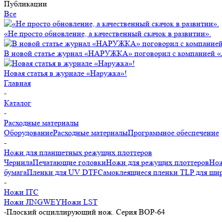
Публикации
Все
«Не просто обновление, а качественный скачок в развитии».
В новой статье журнал «НАРУЖКА» поговорил с компанией 
Новая статья в журнале «Наружка»!
Главная
-
Каталог
-
Расходные материалы
Оборудование
Расходные материалы
Программное обеспечение
-
Ножи для планшетных режущих плоттеров
Чернила
Печатающие головки
Ножи для режущих плоттеров
Нож
бумага
Пленки для UV DTF
Самоклеящиеся пленки TLP для ши
-
Ножи ITC
Ножи JINGWEY
Ножи LST
-
Плоский осциллирующий нож. Серия BOP-64