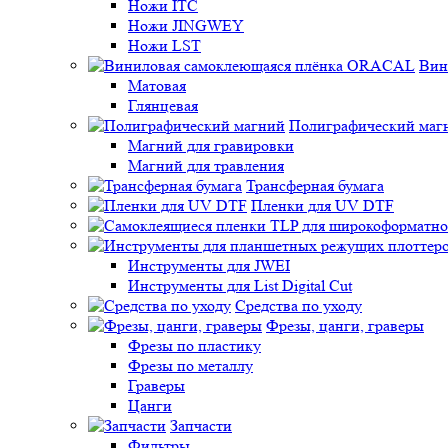
Ножи ITC
Ножи JINGWEY
Ножи LST
Вин
Матовая
Глянцевая
Полиграфический маг
Магний для гравировки
Магний для травления
Трансферная бумага
Пленки для UV DTF
Инструменты для JWEI
Инструменты для List Digital Cut
Средства по уходу
Фрезы, цанги, граверы
Фрезы по пластику
Фрезы по металлу
Граверы
Цанги
Запчасти
Фильтры