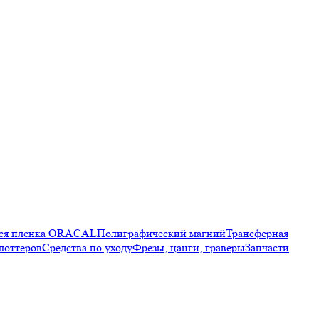
яся плёнка ORACAL
Полиграфический магний
Трансферная
лоттеров
Средства по уходу
Фрезы, цанги, граверы
Запчасти