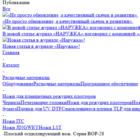
Публикации
Все
«Не просто обновление, а качественный скачок в развитии».
В новой статье журнал «НАРУЖКА» поговорил с компанией 
Новая статья в журнале «Наружка»!
Главная
-
Каталог
-
Расходные материалы
Оборудование
Расходные материалы
Программное обеспечение
-
Ножи для планшетных режущих плоттеров
Чернила
Печатающие головки
Ножи для режущих плоттеров
Нож
бумага
Пленки для UV DTF
Самоклеящиеся пленки TLP для ши
-
Ножи ITC
Ножи JINGWEY
Ножи LST
-
Плоский осциллирующий нож. Серия BOP-28