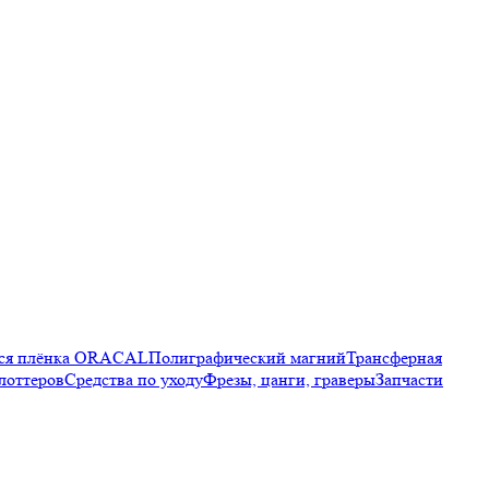
яся плёнка ORACAL
Полиграфический магний
Трансферная
лоттеров
Средства по уходу
Фрезы, цанги, граверы
Запчасти