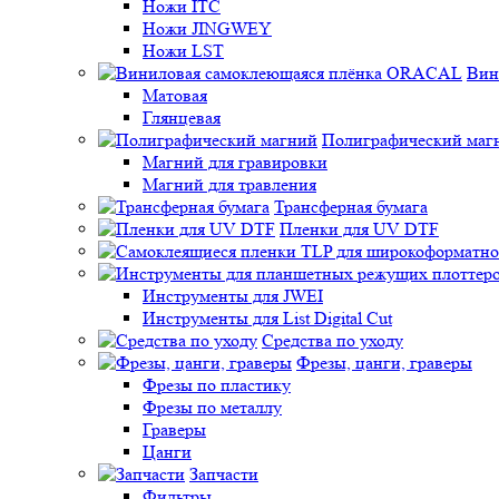
Ножи ITC
Ножи JINGWEY
Ножи LST
Вин
Матовая
Глянцевая
Полиграфический маг
Магний для гравировки
Магний для травления
Трансферная бумага
Пленки для UV DTF
Инструменты для JWEI
Инструменты для List Digital Cut
Средства по уходу
Фрезы, цанги, граверы
Фрезы по пластику
Фрезы по металлу
Граверы
Цанги
Запчасти
Фильтры