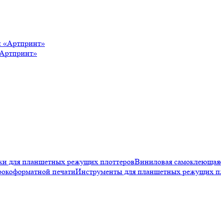
«Артпринт»
и для планшетных режущих плоттеров
Виниловая самоклеюща
рокоформатной печати
Инструменты для планшетных режущих п