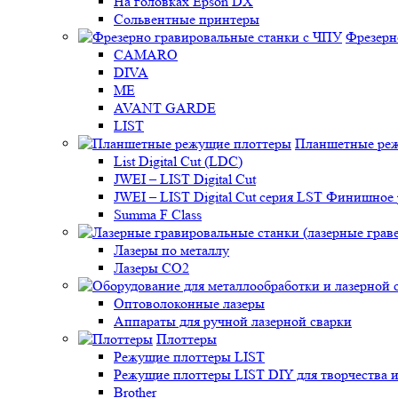
На головках Epson DX
Сольвентные принтеры
Фрезерн
CAMARO
DIVA
ME
AVANT GARDE
LIST
Планшетные ре
List Digital Cut (LDC)
JWEI – LIST Digital Cut
JWEI – LIST Digital Cut серия LST Финишно
Summa F Class
Лазеры по металлу
Лазеры CO2
Оптоволоконные лазеры
Аппараты для ручной лазерной сварки
Плоттеры
Режущие плоттеры LIST
Режущие плоттеры LIST DIY для творчества и
Brother