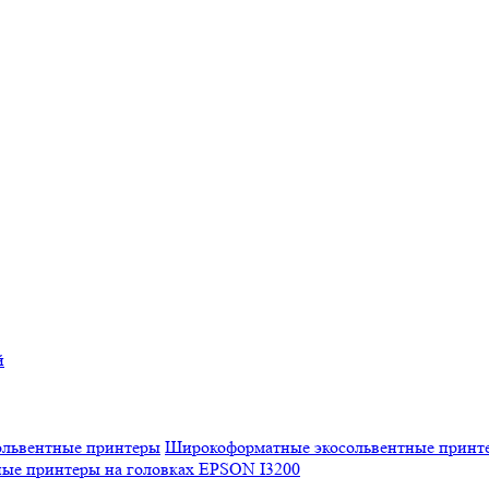
й
Широкоформатные экосольвентные принт
ые принтеры на головках EPSON I3200