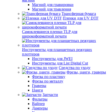
магний
Магний для гравировки
Магний для травления
Трансферная бумага
Пленки для UV DTF
Самоклеящиеся пленки TLP для
широкоформатной печати
Инструменты для планшетных режущих
плоттеров
Инструменты для JWEI
Инструменты для List Digital Cut
Средства по уходу
Фрезы, цанги, граверы
Фрезы по пластику
Фрезы по металлу
Граверы
Цанги
Запчасти
Фильтры
Вайпер
Дамперы