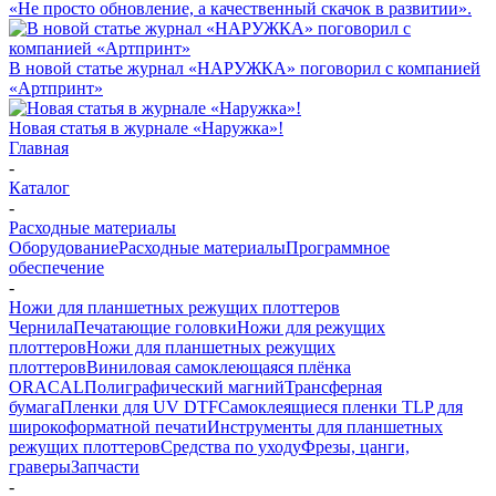
«Не просто обновление, а качественный скачок в развитии».
В новой статье журнал «НАРУЖКА» поговорил с компанией
«Артпринт»
Новая статья в журнале «Наружка»!
Главная
-
Каталог
-
Расходные материалы
Оборудование
Расходные материалы
Программное
обеспечение
-
Ножи для планшетных режущих плоттеров
Чернила
Печатающие головки
Ножи для режущих
плоттеров
Ножи для планшетных режущих
плоттеров
Виниловая самоклеющаяся плёнка
ORACAL
Полиграфический магний
Трансферная
бумага
Пленки для UV DTF
Самоклеящиеся пленки TLP для
широкоформатной печати
Инструменты для планшетных
режущих плоттеров
Средства по уходу
Фрезы, цанги,
граверы
Запчасти
-