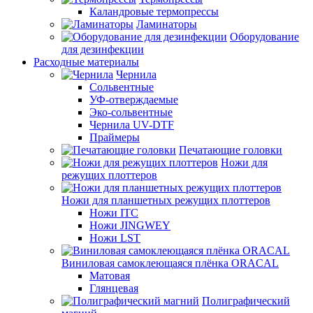
Каландровые термопрессы
Ламинаторы
Оборудование
для дезинфекции
Расходные материалы
Чернила
Сольвентные
УФ-отверждаемые
Эко-сольвентные
Чернила UV-DTF
Праймеры
Печатающие головки
Ножи для
режущих плоттеров
Ножи для планшетных режущих плоттеров
Ножи ITC
Ножи JINGWEY
Ножи LST
Виниловая самоклеющаяся плёнка ORACAL
Матовая
Глянцевая
Полиграфический