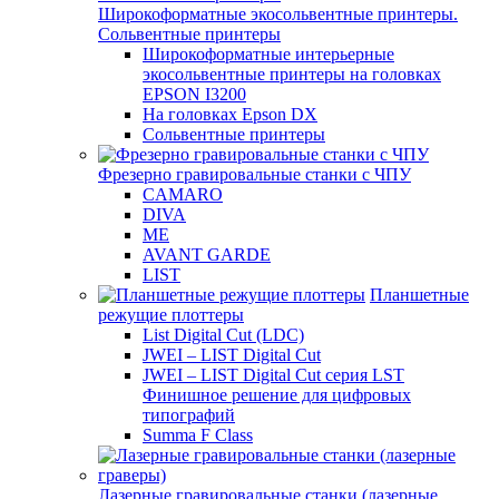
Широкоформатные экосольвентные принтеры.
Сольвентные принтеры
Широкоформатные интерьерные
экосольвентные принтеры на головках
EPSON I3200
На головках Epson DX
Сольвентные принтеры
Фрезерно гравировальные станки с ЧПУ
CAMARO
DIVA
ME
AVANT GARDE
LIST
Планшетные
режущие плоттеры
List Digital Cut (LDC)
JWEI – LIST Digital Cut
JWEI – LIST Digital Cut серия LST
Финишное решение для цифровых
типографий
Summa F Class
Лазерные гравировальные станки (лазерные