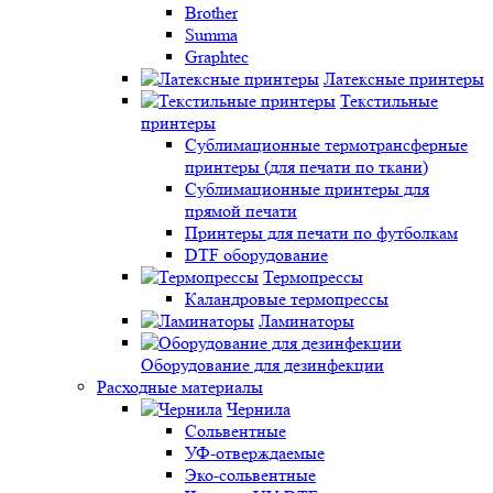
Brother
Summa
Graphtec
Латексные принтеры
Текстильные
принтеры
Сублимационные термотрансферные
принтеры (для печати по ткани)
Сублимационные принтеры для
прямой печати
Принтеры для печати по футболкам
DTF оборудование
Термопрессы
Каландровые термопрессы
Ламинаторы
Оборудование для дезинфекции
Расходные материалы
Чернила
Сольвентные
УФ-отверждаемые
Эко-сольвентные