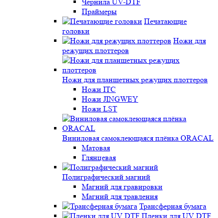
Чернила UV-DTF
Праймеры
Печатающие
головки
Ножи для
режущих плоттеров
Ножи для планшетных режущих плоттеров
Ножи ITC
Ножи JINGWEY
Ножи LST
Виниловая самоклеющаяся плёнка ORACAL
Матовая
Глянцевая
Полиграфический магний
Магний для гравировки
Магний для травления
Трансферная бумага
Пленки для UV DTF