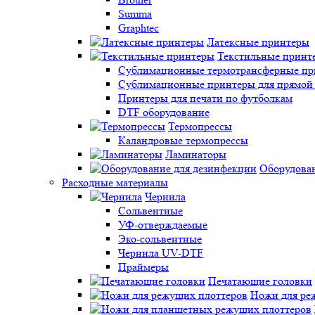
Summa
Graphtec
Латексные принтеры
Текстильные принт
Сублимационные термотрансферные прин
Сублимационные принтеры для прямой 
Принтеры для печати по футболкам
DTF оборудование
Термопрессы
Каландровые термопрессы
Ламинаторы
Оборудован
Расходные материалы
Чернила
Сольвентные
УФ-отверждаемые
Эко-сольвентные
Чернила UV-DTF
Праймеры
Печатающие головки
Ножи для ре