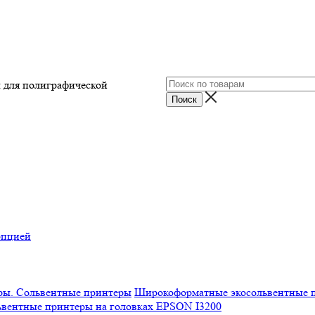
ы для полиграфической
опцией
Широкоформатные экосольвентные 
вентные принтеры на головках EPSON I3200