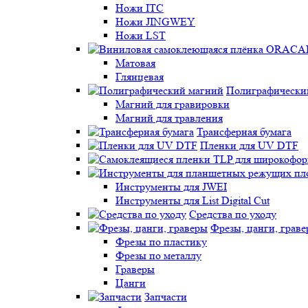
Ножи ITC
Ножи JINGWEY
Ножи LST
Матовая
Глянцевая
Полиграфически
Магний для гравировки
Магний для травления
Трансферная бумага
Пленки для UV DTF
Инструменты для JWEI
Инструменты для List Digital Cut
Средства по уходу
Фрезы, цанги, грав
Фрезы по пластику
Фрезы по металлу
Граверы
Цанги
Запчасти