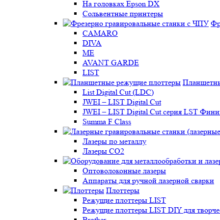
На головках Epson DX
Сольвентные принтеры
Фр
CAMARO
DIVA
ME
AVANT GARDE
LIST
Планшетны
List Digital Cut (LDC)
JWEI – LIST Digital Cut
JWEI – LIST Digital Cut серия LST Фи
Summa F Class
Лазеры по металлу
Лазеры CO2
Оптоволоконные лазеры
Аппараты для ручной лазерной сварки
Плоттеры
Режущие плоттеры LIST
Режущие плоттеры LIST DIY для творчес
Brother