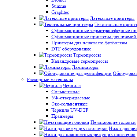
Summa
Graphtec
Латексные принтеры
Текстильные принт
Сублимационные термотрансферные прин
Сублимационные принтеры для прямой 
Принтеры для печати по футболкам
DTF оборудование
Термопрессы
Каландровые термопрессы
Ламинаторы
Оборудован
Расходные материалы
Чернила
Сольвентные
УФ-отверждаемые
Эко-сольвентные
Чернила UV-DTF
Праймеры
Печатающие головки
Ножи для ре