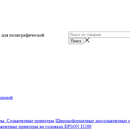
ы для полиграфической
опцией
Широкоформатные экосольвентные 
вентные принтеры на головках EPSON I3200