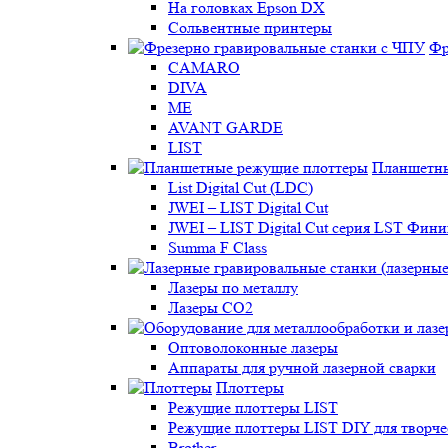
На головках Epson DX
Сольвентные принтеры
Фр
CAMARO
DIVA
ME
AVANT GARDE
LIST
Планшетны
List Digital Cut (LDC)
JWEI – LIST Digital Cut
JWEI – LIST Digital Cut серия LST Фи
Summa F Class
Лазеры по металлу
Лазеры CO2
Оптоволоконные лазеры
Аппараты для ручной лазерной сварки
Плоттеры
Режущие плоттеры LIST
Режущие плоттеры LIST DIY для творчес
Brother