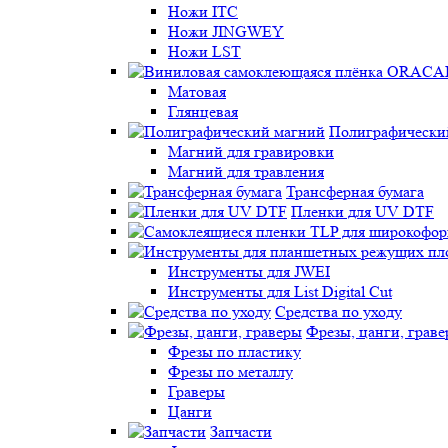
Ножи ITC
Ножи JINGWEY
Ножи LST
Матовая
Глянцевая
Полиграфически
Магний для гравировки
Магний для травления
Трансферная бумага
Пленки для UV DTF
Инструменты для JWEI
Инструменты для List Digital Cut
Средства по уходу
Фрезы, цанги, грав
Фрезы по пластику
Фрезы по металлу
Граверы
Цанги
Запчасти