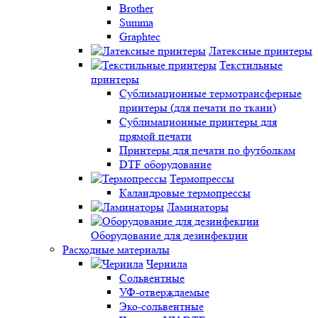
Brother
Summa
Graphtec
Латексные принтеры
Текстильные
принтеры
Сублимационные термотрансферные
принтеры (для печати по ткани)
Сублимационные принтеры для
прямой печати
Принтеры для печати по футболкам
DTF оборудование
Термопрессы
Каландровые термопрессы
Ламинаторы
Оборудование для дезинфекции
Расходные материалы
Чернила
Сольвентные
УФ-отверждаемые
Эко-сольвентные