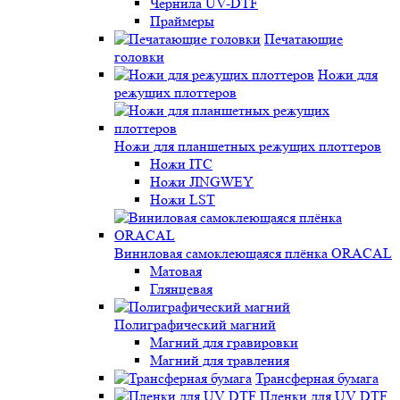
Чернила UV-DTF
Праймеры
Печатающие
головки
Ножи для
режущих плоттеров
Ножи для планшетных режущих плоттеров
Ножи ITC
Ножи JINGWEY
Ножи LST
Виниловая самоклеющаяся плёнка ORACAL
Матовая
Глянцевая
Полиграфический магний
Магний для гравировки
Магний для травления
Трансферная бумага
Пленки для UV DTF