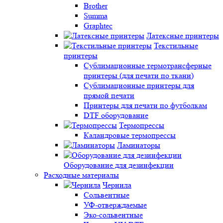
Brother
Summa
Graphtec
Латексные принтеры
Текстильные
принтеры
Сублимационные термотрансферные
принтеры (для печати по ткани)
Сублимационные принтеры для
прямой печати
Принтеры для печати по футболкам
DTF оборудование
Термопрессы
Каландровые термопрессы
Ламинаторы
Оборудование для дезинфекции
Расходные материалы
Чернила
Сольвентные
УФ-отверждаемые
Эко-сольвентные