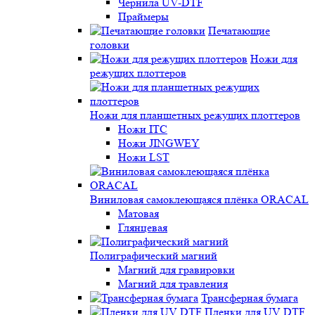
Чернила UV-DTF
Праймеры
Печатающие
головки
Ножи для
режущих плоттеров
Ножи для планшетных режущих плоттеров
Ножи ITC
Ножи JINGWEY
Ножи LST
Виниловая самоклеющаяся плёнка ORACAL
Матовая
Глянцевая
Полиграфический магний
Магний для гравировки
Магний для травления
Трансферная бумага
Пленки для UV DTF